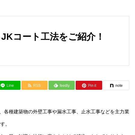
JKコート工法をご紹介！
漏水診断・止水工事なら株式会
見る・触るだけでわかる！外
社Style-Sにお任せ！
の劣化を知る方法とは
Line
RSS
feedly
Pin it
note
、各種建築物の外壁工事や漏水工事、止水工事などを主力業
です。