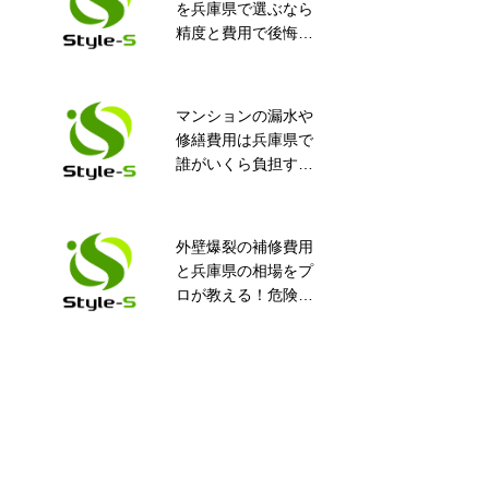
を兵庫県で選ぶなら
室 止水工事
精度と費用で後悔し
ない完全ガイド！知
って得するポイント
満載
マンションの漏水や
外壁補修で住まいを
修繕費用は兵庫県で
長持ちさせる秘訣
誰がいくら負担す
る？安心ガイド
外壁爆裂の補修費用
外壁タイル工事は株
と兵庫県の相場をプ
式会社Style-Sにお任
ロが教える！危険度
せください！
や業者選びの全知識