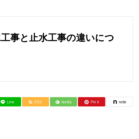
水工事と止水工事の違いにつ
止水工事と共に防ぐ水害のリス
依頼前にチェック！止水工事
ク
疑問にお答えします！
Line
RSS
feedly
Pin it
note