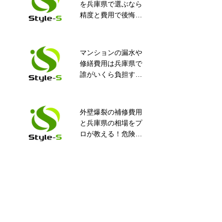
を兵庫県で選ぶなら
補修を兵庫県で損せ
精度と費用で後悔し
ず解決する実務ガイ
ない完全ガイド！知
ドを徹底解説！知っ
って得するポイント
て得するポイント満
満載
載
マンションの漏水や
コンクリート打設不
修繕費用は兵庫県で
良に最適な高圧止水
誰がいくら負担す
工事
る？安心ガイド
外壁爆裂の補修費用
漏水が起こる原因っ
と兵庫県の相場をプ
て？予防法はある
ロが教える！危険度
の？
や業者選びの全知識