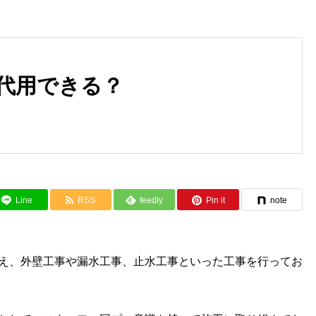
で代用できる？
知らなかった！外壁タイルの種
豊中市 立体駐車場 壁面止
類と特徴！
工事
Line
RSS
feedly
Pin it
note
え、外壁工事や漏水工事、止水工事といった工事を行ってお