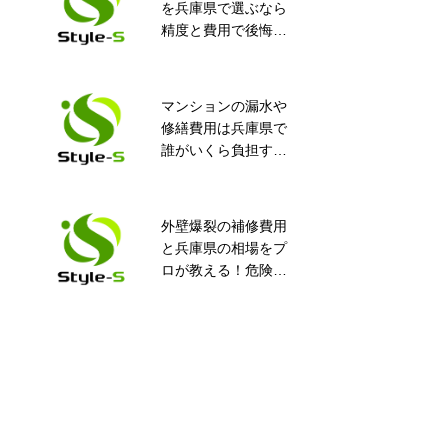
を兵庫県で選ぶなら
場 壁面止水工事
精度と費用で後悔し
ない完全ガイド！知
って得するポイント
満載
マンションの漏水や
京都市 地下店舗の
修繕費用は兵庫県で
土間部分 止水工事
誰がいくら負担す
る？安心ガイド
外壁爆裂の補修費用
安全と品質の両立を
と兵庫県の相場をプ
実現！外壁補修のプ
ロが教える！危険度
ロが施工します
や業者選びの全知識