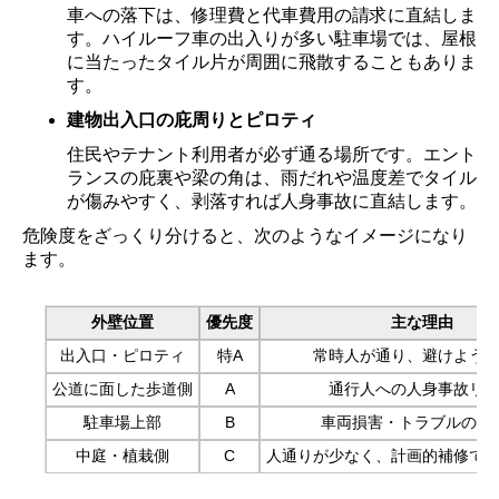
車への落下は、修理費と代車費用の請求に直結しま
す。ハイルーフ車の出入りが多い駐車場では、屋根
に当たったタイル片が周囲に飛散することもありま
す。
建物出入口の庇周りとピロティ
住民やテナント利用者が必ず通る場所です。エント
ランスの庇裏や梁の角は、雨だれや温度差でタイル
が傷みやすく、剥落すれば人身事故に直結します。
危険度をざっくり分けると、次のようなイメージになり
ます。
外壁位置
優先度
主な理由
出入口・ピロティ
特A
常時人が通り、避けよう
公道に面した歩道側
A
通行人への人身事故リ
駐車場上部
B
車両損害・トラブルの長
中庭・植栽側
C
人通りが少なく、計画的補修で