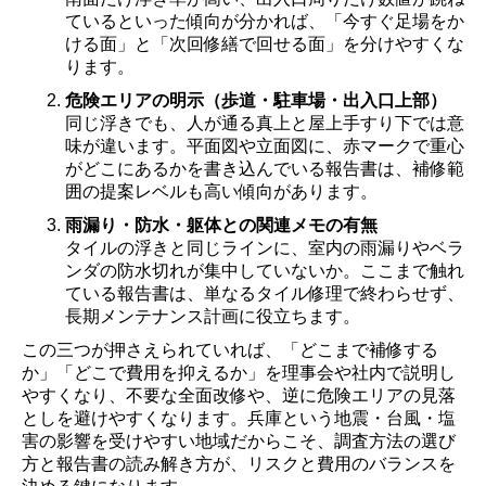
ているといった傾向が分かれば、「今すぐ足場をか
ける面」と「次回修繕で回せる面」を分けやすくな
ります。
危険エリアの明示（歩道・駐車場・出入口上部）
同じ浮きでも、人が通る真上と屋上手すり下では意
味が違います。平面図や立面図に、赤マークで重心
がどこにあるかを書き込んでいる報告書は、補修範
囲の提案レベルも高い傾向があります。
雨漏り・防水・躯体との関連メモの有無
タイルの浮きと同じラインに、室内の雨漏りやベラ
ンダの防水切れが集中していないか。ここまで触れ
ている報告書は、単なるタイル修理で終わらせず、
長期メンテナンス計画に役立ちます。
この三つが押さえられていれば、「どこまで補修する
か」「どこで費用を抑えるか」を理事会や社内で説明し
やすくなり、不要な全面改修や、逆に危険エリアの見落
としを避けやすくなります。兵庫という地震・台風・塩
害の影響を受けやすい地域だからこそ、調査方法の選び
方と報告書の読み解き方が、リスクと費用のバランスを