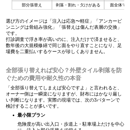
部分張替え
剥落・割れ・欠けがある
面全体で
選び方のイメージは「注入は応急〜軽症」「アンカーピ
ンニングは骨組み強化」「張替えは傷んだ表層の交換」
です。
打診調査で浮き率が高いのに、注入だけで済ませると、
数年後の大規模修繕で同じ面をやり直すことになり、足
場費を二重払いするケースが珍しくありません。
全部張り替えれば安心？外壁タイル剥落を防
ぐための費用や耐久性の本音
「全部張り替えてしまえば安心ですよ」と言われると、
オーナー側は一瞬楽になりますが、財布にはかなり厳し
い判断になります。実際の現場では、次の3パターンで
検討することが多いです。
最小限プラン
危険度が高い出入口・歩道上・駐車場上だけを中心