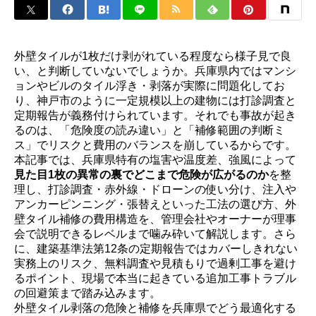
外壁タイルが1枚だけ剥がれている程度なら様子見で良
い、と判断していないでしょうか。兵庫県内ではマンシ
ョンやビルのタイル浮き・剥落が実際に問題化してお
り、神戸市のように一定規模以上の建物には打診調査と
定期報告が義務付けられています。それでも事故が起き
るのは、「危険度の読み違い」と「補修範囲の判断ミ
ス」でリスクと費用のバランスを崩しているからです。
本記事では、兵庫県特有の塩害や温度差、強風によって
見た目1枚の異常の裏でどこまで危険が広がるのか
を整
理し、打診調査・赤外線・ドローンの使い分け、注入や
アンカーピンニング・張替えといった工法の選び方、外
壁タイル補修の費用構造を、管理会社やオーナーが理事
会で説明できるレベルまで噛み砕いて解説します。さら
に、建築基準法第12条の定期報告ではカバーしきれない
実務上のリスク、無料調査や見積もりで過剰工事を避け
るポイント、現場で本当に起きている追加工事トラブル
の回避策まで踏み込みます。
外壁タイル剥落の危険と補修を兵庫県でどう最適化する