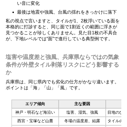
い音に変化
最後は地震や強風、台風の揺れをきっかけに落下
私の視点で言いますと、タイルが1、2枚浮いている面を
本格的に打診すると、同じ面で1割近くの範囲に浮きが
見つかることが珍しくありません。見た目1枚の不具合
が、下地レベルでは“面”で進行している典型例です。
塩害や温度差と強風、兵庫県ならではの気象
条件が外壁タイル剥落リスクにどう影響する
か
兵庫県は、同じ県内でも劣化の仕方がかなり違います。
ポイントは「海」「山」「風」です。
エリア傾向
主な要因
神戸・明石など海沿い
塩害、湿気、強風
目地のひ
西宮・宝塚など山麓
冬場の温度差、結露
タイルの