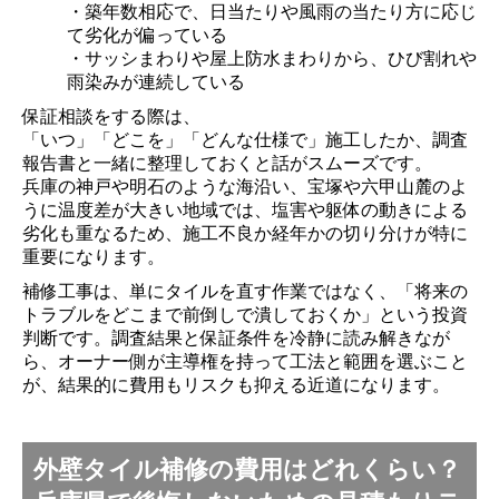
・築年数相応で、日当たりや風雨の当たり方に応じ
て劣化が偏っている
・サッシまわりや屋上防水まわりから、ひび割れや
雨染みが連続している
保証相談をする際は、
「いつ」「どこを」「どんな仕様で」施工したか、調査
報告書と一緒に整理しておくと話がスムーズです。
兵庫の神戸や明石のような海沿い、宝塚や六甲山麓のよ
うに温度差が大きい地域では、塩害や躯体の動きによる
劣化も重なるため、施工不良か経年かの切り分けが特に
重要になります。
補修工事は、単にタイルを直す作業ではなく、「将来の
トラブルをどこまで前倒しで潰しておくか」という投資
判断です。調査結果と保証条件を冷静に読み解きなが
ら、オーナー側が主導権を持って工法と範囲を選ぶこと
が、結果的に費用もリスクも抑える近道になります。
外壁タイル補修の費用はどれくらい？