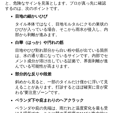
と、危険なサインを見落とします。プロが真っ先に確認
するのは、次のポイントです。
目地の細かいひび
タイル本体ではなく、目地モルタルにクモの巣状の
ひびが入っている場合、そこから雨水が侵入し、内
部から剥離が進みます。
白華（はっか）や汚れの筋
目地やひび割れ部分から白い粉や筋が出ている箇所
は、水の通り道になっているサインです。内部でセ
メント成分が溶け出している証拠で、界面剥離が進
んでいる可能性が高まります。
部分的な反りや段差
斜めから見ると、一部のタイルだけ僅かに浮いて見
えることがあります。打診するとほぼ確実に音が変
わる“要注意ゾーン”です。
ベランダ下や庇まわりのヘアクラック
ベランダや庇の先端は、雨だれと温度変化を最も受