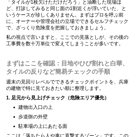
「タイルが1枚欠けただけだろう」と油断した現場ほ
ど、打診してみると同じ面の1割近くが浮いていた、と
いうケースが珍しくありません。まずはプロを呼ぶ前
に、オーナーや管理会社の立場でできるセルフチェック
で、ざっくり危険度を把握しておきましょう。
私の視点で言いますと、ここでの見落としが、その後の
工事費を数十万単位で変えてしまうことが多いです。
まずはここを確認：目地やひび割れと白華、
タイルの反りなど簡易チェックの手順
週末の見回りレベルでできるチェックポイントを、兵庫
の建物で特に見ておきたい順に整理します。
1. 足元から見上げチェック（危険エリア優先）
建物出入口の上
歩道側の外壁
駐車場の上にあたる面
ここは「落ちたら人や車に直撃するゾーン」です。この