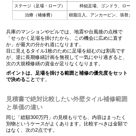
ステージ（足場・ロープ）
枠組足場、ゴンドラ、ロープ
治療（補修費）
樹脂注入、アンカーピン、張替え
兵庫のマンションやビルでは、地震や台風後の点検で
「せっかく足場を掛けたから、この機会に広めに直す
か」が最大の分かれ道になります。
目に見えるタイル1枚のために足場を組むのは割高です
が、逆に長期修繕計画を無視して一気にやり過ぎると、
次の大規模修繕の資金が足りなくなります。
ポイントは、足場を掛ける範囲と補修の優先度をセット
で決めること
です。
見積書で絶対比較したい外壁タイル補修範囲
と単価の違い
同じ「総額300万円」の見積もりでも、内容はまったく
別物というケースがよくあります。比較すべきは金額で
はなく、次の2点です。