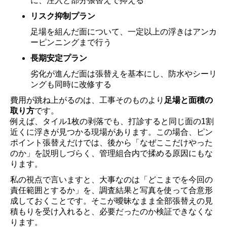
に、注入と部分張替えで抑える
リスク抑制プラン
足場を組んだ面について、一定以上の浮きはアンカ
ーピンニングまで行う
長期安定プラン
劣化が進んだ面は張替えを基本にし、防水やシーリ
ングも同時に改修する
費用が跳ね上がるのは、工事そのものより
足場と面積の
取り方
です。
例えば、タイル1枚の剥落でも、打診すると同じ面の1割
近くに浮きが見つかる現場があります。この場合、ピン
ポイント張替えだけでは、後から「なぜここだけやった
のか」を説明しづらく、管理組合内で揉める原因にもな
ります。
私の視点で言いますと、大事なのは「どこまでを今回の
責任範囲とするか」を、調査結果と写真を使って合意形
成しておくことです。そこが曖昧なまま全部張替えの見
積もりを受け入れると、必要だったのか検証できなくな
ります。