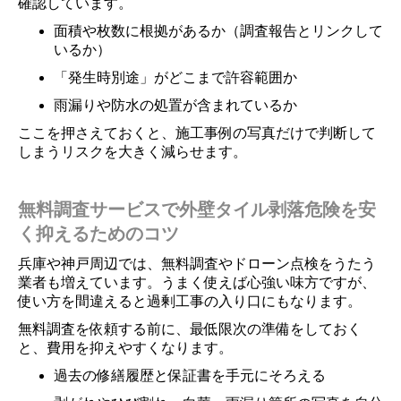
確認しています。
面積や枚数に根拠があるか（調査報告とリンクして
いるか）
「発生時別途」がどこまで許容範囲か
雨漏りや防水の処置が含まれているか
ここを押さえておくと、施工事例の写真だけで判断して
しまうリスクを大きく減らせます。
無料調査サービスで外壁タイル剥落危険を安
く抑えるためのコツ
兵庫や神戸周辺では、無料調査やドローン点検をうたう
業者も増えています。うまく使えば心強い味方ですが、
使い方を間違えると過剰工事の入り口にもなります。
無料調査を依頼する前に、最低限次の準備をしておく
と、費用を抑えやすくなります。



過去の修繕履歴と保証書を手元にそろえる
HOME
TEL
MAIL