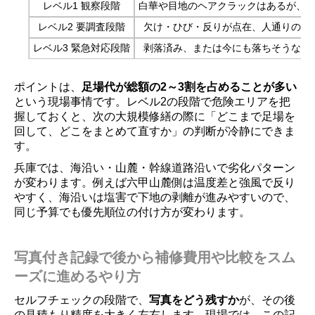
レベル1 観察段階
白華や目地のヘアクラックはあるが、
レベル2 要調査段階
欠け・ひび・反りが点在、人通りの多
レベル3 緊急対応段階
剥落済み、または今にも落ちそうな浮
ポイントは、
足場代が総額の2～3割を占めることが多い
という現場事情です。レベル2の段階で危険エリアを把
握しておくと、次の大規模修繕の際に「どこまで足場を
回して、どこをまとめて直すか」の判断が冷静にできま
す。
兵庫では、海沿い・山麓・幹線道路沿いで劣化パターン
が変わります。例えば六甲山麓側は温度差と強風で反り
やすく、海沿いは塩害で下地の剥離が進みやすいので、
同じ予算でも優先順位の付け方が変わります。
写真付き記録で後から補修費用や比較をスム
ーズに進めるやり方
セルフチェックの段階で、
写真をどう残すか
が、その後
の見積もり精度を大きく左右します。現場では、この記