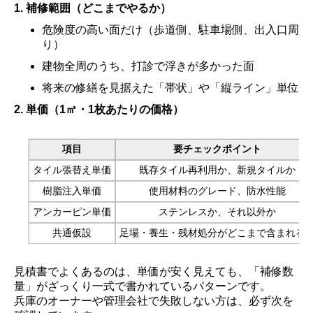
1. 補修範囲（どこまでやるか）
危険度の高い面だけ（歩道側、駐車場側、出入口周
り）
建物全周のうち、打診で浮きが多かった面
将来の修繕を見据えた「帯状」や「縦ライン」単位
2. 単価（1㎡・1枚あたりの価格）
項目
要チェックポイント
タイル張替え単価
既存タイル再利用か、新規タイルか
樹脂注入単価
使用材料のグレード、防水性能
アンカーピン単価
ステンレスか、それ以外か
共通仮設
足場・養生・残材処分がどこまで含まれる
見積書でよくあるのは、単価が安く見えても、「補修数
量」がざっくり一式で書かれているパターンです。
兵庫のオーナーや管理会社で失敗しない方は、必ず次を