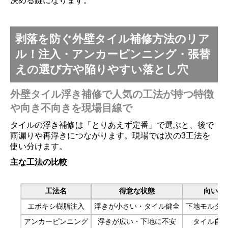
決める鍵になります。
剥落を防ぐ外壁タイル補修方法のリア
ル！注入・アンカーピンニング・張替
えの選び方や陥りやすい落とし穴
外壁タイル浮き補修で人気の工法が持つ特徴
や向き不向きを現場目線で
タイルの浮き補修は「とりあえず定番」で選ぶと、後で
雨漏りや再浮きにつながります。現場では次の3工法を
使い分けます。
主な工法の比較
工法名
得意な状態
向いて
エポキシ樹脂注入
浮きが小さい・タイル健全
下地モルタ
アンカーピンニング
浮きが広い・下地に不安
タイル自