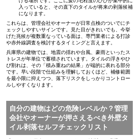
ける場所です。ここに髪の毛程度のひびが集中的に
入っていると、その直下のタイルが将来の剥落候補
になります。
これらは、管理会社やオーナーが日常点検のついでにチ
ェックしやすいサインです。見た目がきれいでも、今挙
げた兆候が複数重なっている面は、専門業者による打診
や赤外線調査を検討するタイミングと言えます。
兵庫県の建物では、地震の揺れや台風、豪雨といったス
トレスが年単位で蓄積されています。タイルの浮きやひ
び割れは、その「積み重ねの結果」が端的に表れる部分
です。早い段階で仕組みを理解しておくほど、補修範囲
を最小限に抑えつつ、落下リスクをしっかりコントロー
ルしやすくなります。
自分の建物はどの危険レベルか？管理
会社やオーナーが押さえるべき外壁タ
イル剥落セルフチェックリスト