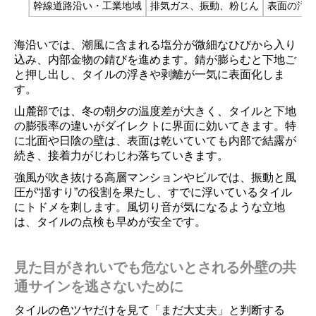
幹線道路沿い・工業地域
排気ガス、振動、粉じん
表面の汚
海沿いでは、潮風に含まれる塩分が微細なひびから入り
込み、内部金物の錆びを進めます。錆が膨らむと下地ご
と押し出し、タイルの浮きや剥離が一気に表面化しま
す。
山麓部では、冬の朝夕の温度差が大きく、タイルと下地
の膨張率の違いがダイレクトに界面に効いてきます。特
に北面や日陰の壁は、表面は乾いていても内部で結露が
続き、接着力がじわじわ落ちていきます。
強風が吹き抜ける高層マンションやビルでは、振動と風
圧が“揺すり”の役割を果たし、すでに浮いているタイル
にトドメを刺します。風切り音が気になるような立地
は、タイルの点検も早めが安全です。
見た目がきれいでも危ないとされる外壁の共
通サインを逃さないために
タイルの色ツヤだけを見て「まだ大丈夫」と判断する