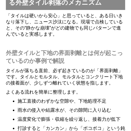
る外壁タイル剥落のメカニズム
「タイルは硬いから安心」と思っていると、ある日いき
なり落下し、ニュース沙汰になる。現場で点検している
と、その“静かな崩壊”がどの建物でも同じパターンで進
んでいると実感します。
外壁タイルと下地の界面剥離とは何が起こっ
ているのか事例で解説
タイルが落ちる直前、必ず起きているのが「界面剥離」
です。タイルとモルタル、モルタルとコンクリート下地
の接着面が、少しずつ離れていく状態を指します。
よくある流れを簡単に整理します。
施工直後のわずかな空隙や、下地処理不足
雨水の侵入や結露水が、その隙間に入り込む
温度変化で膨張・収縮を繰り返し、接着力が低下
打診すると「カンカン」から「ボコボコ」という鈍