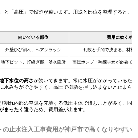
」と「高圧」で役割が違います。用途と部位を整理すると、
向いている部位
費用に効くポイ
外壁ひび割れ、ヘアクラック
孔数と手間で決まる。材料
地下ピット、打継ぎ部、湧水箇所
高圧ポンプ・熟練手元が必要で人
地下水位の高さ
が効いてきます。常に水圧がかかっているた
に水みちができやすく、高圧で樹脂を押し込まないと止まら
び割れ内部の空隙を充填する低圧主体で済むことが多く、同
がまったく違う
ため、費用差が出ます。
トの止水注入工事費用が神戸市で高くなりやすい