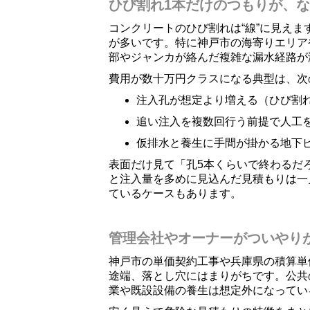
ひび割れ1本だけのつもりが、
コンクリートのひび割れは“線”に見えま
が多いです。特に神戸市の海寄りエリア
部やジャンカが絡んだ複雑な漏水経路が
費用が数十万円クラスになる典型は、次
注入孔が想定より増える（ひび割
追い注入を複数回行う前提で人工
仮排水と養生に手間が掛かる地下ピ
表面だけ見て「孔5本くらいで終わるだ
と注入量を多めに見込んだ見積もりは一
ているケースもあります。
管理会社やオーナーがついやり
神戸市の単価契約工事や兵庫県の積算単
途端、落とし穴にはまりがちです。公共
業や既設設備の養生は想定外になってい