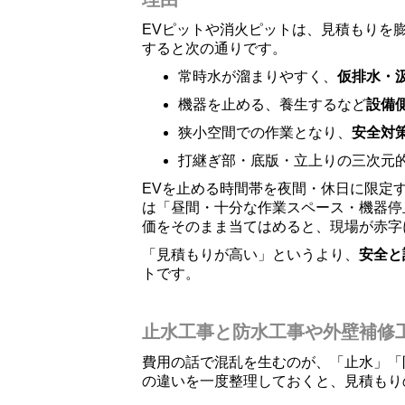
EVピットや消火ピットは、見積もりを
すると次の通りです。
常時水が溜まりやすく、
仮排水・
機器を止める、養生するなど
設備
狭小空間での作業となり、
安全対
打継ぎ部・底版・立上りの三次元
EVを止める時間帯を夜間・休日に限定
は「昼間・十分な作業スペース・機器停
価をそのまま当てはめると、現場が赤字
「見積もりが高い」というより、
安全と
トです。
止水工事と防水工事や外壁補修
費用の話で混乱を生むのが、「止水」「
の違いを一度整理しておくと、見積もり