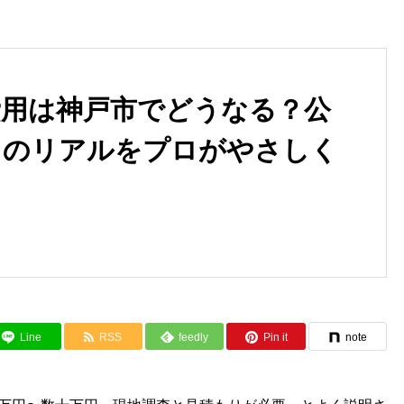
費用は神戸市でどうなる？公
りのリアルをプロがやさしく
マンションの漏水や修繕費用
チェック！意外な漏水のサイ
兵庫県で誰がいくら負担する
ン！
安心ガイド
Line
RSS
feedly
Pin it
note