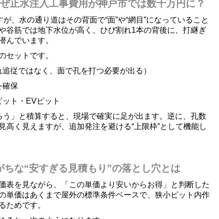
なぜ止水注入工事費用が神戸市では数十万円に？
すが、水の通り道はその背面で“面”や“網目”になっていること
や谷筋では地下水位が高く、ひび割れ1本の背後に、打継ぎ
潜んでいます。
のセットです。
れ追従ではなく、面で孔を打つ必要が出る）
を確保
ット・EVピット
ろう」と積算すると、現場で確実に足が出ます。逆に、孔数
見高く見えますが、追加発注を避ける“上限枠”として機能し
がちな“安すぎる見積もり”の落とし穴とは
価表を見ながら、「この単価より安いからお得」と判断した
の単価はあくまで屋外の標準条件ベースで、狭小ピット内作
るためです。