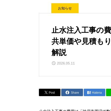
お知らせ
止水注入工事の
共単価や見積も
解説
2026.05.11
Post
Share
Hatena