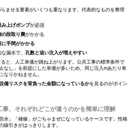
膨らませる要素がいくつも重なります。代表的なものを整理
汲み上げポンプ
が必須
側の段取り費
がかかる
策に手間がかかる
的な漏水で、
孔数と追い注入が増えやすい
すると、人工単価が跳ね上がります。公共工事の標準条件で
止なし」を前提にした単価が多いため、同じ注入mあたり単
になりかねません。
設備リスクを背負った金額になっているか
を見るのがポイン
工事、それぞれどこが違うのかを簡単に理解
防水」「補修」がごちゃまぜになっているケースです。性格
の線引きがはっきりします。