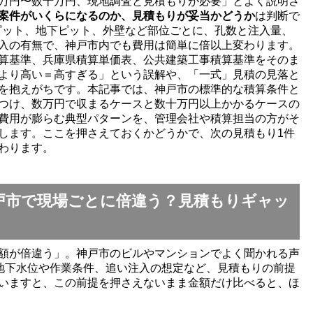
万円〜数十万円、現地調査と見積もりが必要」とよく説明さ
案件がいくらになるのか、見積もりが妥当かどうか
は判断で
ピット、地下ピット、外壁など部位ごとに、孔数と注入量、
入の有無で、神戸市内でも費用は簡単に倍以上変わります。
算基準、兵庫県積算単価表、公共建築工事積算基準をそのま
より高い＝高すぎる」という誤解や、「一式」見積の見落と
を抱えがちです。本記事では、神戸市の標準的な積算条件と
つけ、数万円で収まるケースと数十万円以上かかるケースの
費用が膨らむ典型パターンを、管理会社や積算担当の方がそ
します。ここを押さえておくかどうかで、次の見積もり1件
わります。
戸市で現場ごとに倍違う？見積もりギャッ
額が倍違う」。神戸市のビルやマンションでよく聞かれる声
、地下水位や作業条件、追い注入の想定など、見積もりの前提
いますと、この前提を押さえないまま金額だけ比べると、ほ