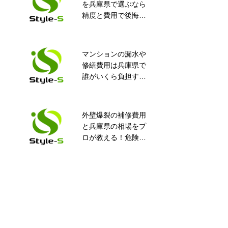
を兵庫県で選ぶなら
掛ける3つのこと
精度と費用で後悔し
ない完全ガイド！知
って得するポイント
満載
マンションの漏水や
漏水工事で家計にや
修繕費用は兵庫県で
さしい生活を実施
誰がいくら負担す
る？安心ガイド
外壁爆裂の補修費用
川西市 マンション
と兵庫県の相場をプ
天井 止水工事
ロが教える！危険度
や業者選びの全知識