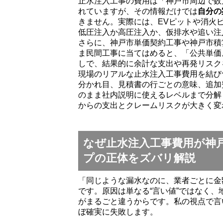
止水注入工事の費用は「神戸市周辺で数
れていますが、その情報だけでは
自分の
きません。実際には、EVピットや消火
低圧注入か高圧注入か、仮排水や追い注
さらに、神戸市単価契約工事や神戸市積
ま民間工事に当てはめると、「公共単価
しで、結果的に余計な支出や再発リスク
現場のリアルな止水注入工事費用を結び
分かれ目、見積書の行ごとの意味、追加
のまま社内説明に使えるレベルまで分解
からの支出とクレームリスクが大きく変
なぜ止水注入工事費用が神
プの正体をズバリ解説
「同じような漏水なのに、業者ごとに金
です。原因は単なる“言い値”ではなく
がまるごと違うからです。私の視点で言
ぼ確実に失敗します。