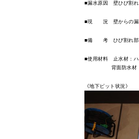
■漏水原因 壁ひび割
■現 況 壁からの漏
■備 考 ひび割れ部
■使用材料 止水材：
背面防水材：セレガ
《地下ピット状況》