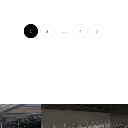
…
1
2
4