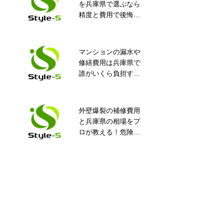
を兵庫県で選ぶなら
式会社Style-Sにお任
精度と費用で後悔し
せください！
ない完全ガイド！知
って得するポイント
満載
マンションの漏水や
止水工事で補助金が
修繕費用は兵庫県で
もらえるってホン
誰がいくら負担す
ト？
る？安心ガイド
外壁爆裂の補修費用
知らなかった！外壁
と兵庫県の相場をプ
タイルの種類と特
ロが教える！危険度
徴！
や業者選びの全知識