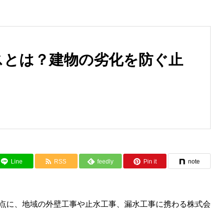
スとは？建物の劣化を防ぐ止
似ているようで違う？漏水工事
加古川市 工場地下室 止水
と止水工事
事
Line
RSS
feedly
Pin it
note
点に、地域の外壁工事や止水工事、漏水工事に携わる株式会