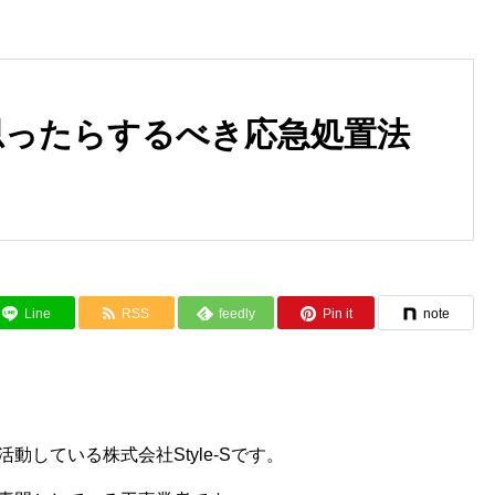
思ったらするべき応急処置法
外壁タイルとは？特徴やメリッ
外壁補修工事・止水工事にお
トをご紹介！
る自社施工のメリット
Line
RSS
feedly
Pin it
note
している株式会社Style-Sです。