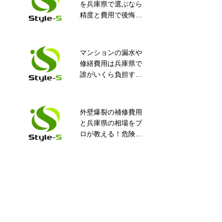
を兵庫県で選ぶなら
診断と止水工法の選
精度と費用で後悔し
定について
ない完全ガイド！知
って得するポイント
満載
マンションの漏水や
姫路市 マンション
修繕費用は兵庫県で
外壁 止水工事
誰がいくら負担す
る？安心ガイド
外壁爆裂の補修費用
漏水工事に求める技
と兵庫県の相場をプ
術力と信頼性
ロが教える！危険度
や業者選びの全知識