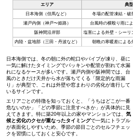
エリア
典型的
日本海側（但馬など）
冬場の配管凍結・破裂
瀬戸内側（神戸〜姫路）
台風時の横殴り雨による
阪神間沿岸部
塩害による外壁・シーリン
内陸・盆地部（三田・丹波など）
朝晩の寒暖差による外
日本海側では、冬の朝に外の蛇口やパイプが凍り、昼に
一気に解けたタイミングでパッキンや配管が割れて水漏
れになるケースが多いです。瀬戸内側や阪神間では、台
風のときだけ天井から水が落ちてくる「限定的な雨漏
り」が典型で、これは外壁や窓まわりの劣化が進行して
いるサインです。
エリアごとの特徴を知っておくと、「うちはどこが一番
危ないのか」「どの季節に注意すべきか」が具体的に見
えてきます。特に築20年以上の家やマンションでは、
気
候と劣化のクセが重なったタイミング
で一気にトラブル
が表面化しやすいため、季節の節目ごとのセルフチェッ
クを習慣にしておくと安心です。