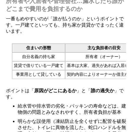
所有者や入居者や管理会社…漏水したら誰が
どこまで費用を負担するのか
一番もめやすいのが「誰が払うのか」というポイントで
す。一戸建てといっても、持ち家か賃貸かでまったく違
います。
住まいの形態
主な負担者の目安
自分名義の持ち家
所有者（オーナー）
賃貸で借りている一戸建て
基本は大家、過失があれば入居者
事業用として貸している
契約内容によりオーナーか借主か
ポイントは「
原因がどこにあるか
」と「
誰の過失か
」で
す。
給水管や排水管の劣化・パッキンの寿命などは、建
物側の問題とみなされやすく、所有者負担が基本
明らかな誤使用（凍結防止を全くせずに配管を破裂
させた、トイレに異物を流した、蛇口ハンドルを無