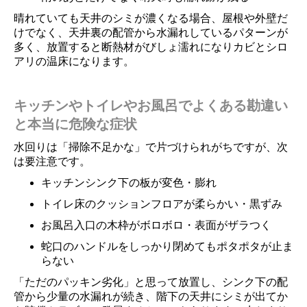
晴れていても天井のシミが濃くなる場合、屋根や外壁だ
けでなく、天井裏の配管から水漏れしているパターンが
多く、放置すると断熱材がびしょ濡れになりカビとシロ
アリの温床になります。
キッチンやトイレやお風呂でよくある勘違い
と本当に危険な症状
水回りは「掃除不足かな」で片づけられがちですが、次
は要注意です。
キッチンシンク下の板が変色・膨れ
トイレ床のクッションフロアが柔らかい・黒ずみ
お風呂入口の木枠がボロボロ・表面がザラつく
蛇口のハンドルをしっかり閉めてもポタポタが止ま
らない
「ただのパッキン劣化」と思って放置し、シンク下の配
管から少量の水漏れが続き、階下の天井にシミが出てか