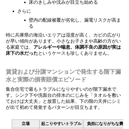
床のきしみや沈みが目立ち始める
さらに
壁内の配線被覆が劣化し、漏電リスクが高ま
る
特に兵庫県の海沿いエリアは湿度が高く、カビの広がり
が早い傾向があります。小さなお子さまや高齢の方がい
る家庭では、
アレルギーや喘息、体調不良の原因が実は
床下の水だった
というケースも珍しくありません。
賃貸および分譲マンションで発生する階下漏
水と実際の損害賠償エピソード
集合住宅で最もトラブルになりやすいのが階下漏水で
す。シンク下や洗面台の排水のにじみを「タオルを敷い
ておけば大丈夫」と放置した結果、下の階の天井にシミ
が出て初めて発覚するパターンが目立ちます。
立場
起こりやすいトラブル
負担になりがちな費用