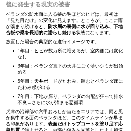
後に発生する現実の被害
ベランダの防水面に入る髪の毛ほどのヒビは、最初は
「見た目だけ」の変化に見えます。ところが、ここに雨
が溜まり続けると、
防水層の裏側に水が回り込み、下地
合板や梁を長期的に濡らし続ける
状態になります。
放置した場合の典型的な進行イメージです。
1年目：ヒビが数カ所に増えるが、室内側には変化
なし
3年目：ベランダ直下の天井にごく薄いシミが出始
める
5年目：天井ボードがたわみ、踏むとベランダ床に
たわみ感が出る
7年目：下地が腐り、ベランダの勾配が狂って排水
不良→さらに水が溜まる悪循環
兵庫の沿岸部や六甲おろしが当たるエリアでは、雨と風
が集中する面のベランダほど、このタイムラインが早ま
る印象があります。
表面だけトップコートを塗り足す応
急処置
で済ませると、内部の傷みを見落としたまま加速