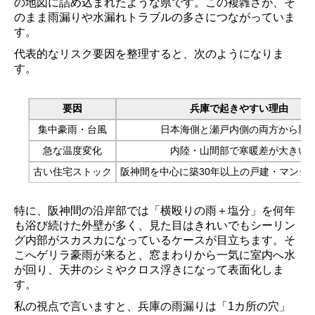
の地図に詰め込まれたような県です。この複雑さが、そ
のまま雨漏りや水漏れトラブルの多さにつながっていま
す。
代表的なリスク要因を整理すると、次のようになりま
す。
要因
兵庫で起きやすい理由
集中豪雨・台風
日本海側と瀬戸内側の両方から影
急な温度変化
内陸・山間部で寒暖差が大きい
古い住宅ストック
阪神間を中心に築30年以上の戸建・マンシ
特に、阪神間の沿岸部では「横殴りの雨＋塩分」を何年
も浴び続けた外壁が多く、見た目はきれいでもシーリン
グ内部がスカスカになっているケースが目立ちます。そ
こへゲリラ豪雨が来ると、窓まわりから一気に室内へ水
が回り、天井のシミやクロス浮きになって表面化しま
す。
私の視点で言いますと、兵庫の雨漏りは「1カ所の穴」