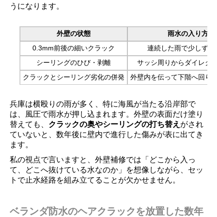
うになります。
外壁の状態
雨水の入り方
0.3mm前後の細いクラック
連続した雨で少しずつ
シーリングのひび・剥離
サッシ周りからダイレク
クラックとシーリング劣化の併発
外壁内を伝って下階へ回り
兵庫は横殴りの雨が多く、特に海風が当たる沿岸部で
は、風圧で雨水が押し込まれます。外壁の表面だけ塗り
替えても、
クラックの奥やシーリングの打ち替え
がされ
ていないと、数年後に壁内で進行した傷みが表に出てき
ます。
私の視点で言いますと、外壁補修では「どこから入っ
て、どこへ抜けている水なのか」を想像しながら、セッ
トで止水経路を組み立てることが欠かせません。
ベランダ防水のヘアクラックを放置した数年