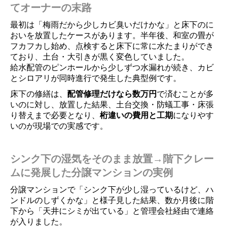
てオーナーの末路
最初は「梅雨だから少しカビ臭いだけかな」と床下のに
おいを放置したケースがあります。半年後、和室の畳が
フカフカし始め、点検すると床下に常に水たまりができ
ており、土台・大引きが黒く変色していました。
給水配管のピンホールから少しずつ水漏れが続き、カビ
とシロアリが同時進行で発生した典型例です。
床下の修繕は、
配管修理だけなら数万円
で済むことが多
いのに対し、放置した結果、土台交換・防蟻工事・床張
り替えまで必要となり、
桁違いの費用と工期
になりやす
いのが現場での実感です。
シンク下の湿気をそのまま放置→階下クレー
ムに発展した分譲マンションの実例
分譲マンションで「シンク下が少し湿っているけど、ハ
ンドルのしずくかな」と様子見した結果、数か月後に階
下から「天井にシミが出ている」と管理会社経由で連絡
が入りました。