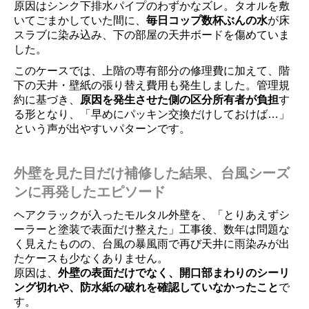
原因はシンク下排水パイプのわずかなズレ。タオルを敷
いてごまかしていた間に、
毎日コップ数杯ぶんの水
が床
スラブに染み込み、下の部屋の天井ボードを傷めていま
した。
このケースでは、上階の専有部分の修理費に加えて、階
下の天井・壁紙の張り替え費用も発生しました。管理規
約に基づき、
原因を発生させた側の区分所有者が負担
す
る形となり、「早めにパッキン交換だけしておけば…」
という声が出やすいパターンです。
外壁を見た目だけ補修した結果、台風シーズ
ンに再発したエピソード
ヘアクラックが入ったモルタル外壁を、「とりあえずシ
ーラーと塗装で表面だけ整えた」工事後、数年は問題な
く見えたものの、台風の暴風雨で再び天井に雨染みが出
たケースも少なくありません。
原因は、
外壁の表面だけでなく、開口部まわりのシーリ
ング切れや、防水紙の破れを確認していなかったこと
で
す。