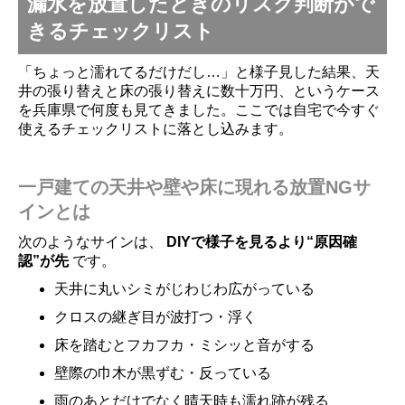
漏水を放置したときのリスク判断がで
きるチェックリスト
「ちょっと濡れてるだけだし…」と様子見した結果、天
井の張り替えと床の張り替えに数十万円、というケース
を兵庫県で何度も見てきました。ここでは自宅で今すぐ
使えるチェックリストに落とし込みます。
一戸建ての天井や壁や床に現れる放置NGサ
インとは
次のようなサインは、
DIYで様子を見るより“原因確
認”が先
です。
天井に丸いシミがじわじわ広がっている
クロスの継ぎ目が波打つ・浮く
床を踏むとフカフカ・ミシッと音がする
壁際の巾木が黒ずむ・反っている
雨のあとだけでなく晴天時も濡れ跡が残る