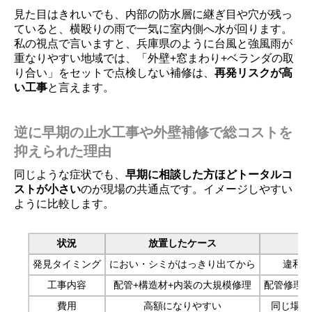
見た目はきれいでも、内部の防水層に継ぎ目や穴が残っ
ていると、横殴りの雨で一気に室内側へ水が回ります。
私の視点で言いますと、兵庫県のように台風と強風雨が
重なりやすい地域では、「外壁+窓まわり+ベランダの取
り合い」をセットで点検しない補修は、
再発リスクが高
い工事
と言えます。
逆に早期の止水工事や外壁補修で総コストを
抑えられた理由
同じような症状でも、
早期に相談した方ほどトータルコ
ストが小さい
のが現場の共通点です。イメージしやすい
ように比較します。
状況
放置したケース
発見タイミング
におい・シミがはっきり出てから
違和感
工事内容
配管+構造材+内装の大規模修理
配管修理
費用
高額になりやすい
同じ場所