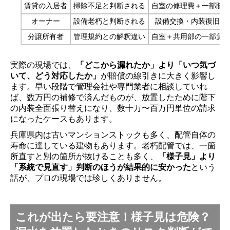
賃貸の入居者
掃除不足と判断される
自室の修理費＋一部賠
オーナー
設備老朽と判断される
設備交換・内装復旧費
分譲所有者
管理規約との解釈違い
自室＋共用部の一部負
実際の現場では、
「どこから漏れたか」より「いつ気づ
いて、どう対応したか」
が賠償の線引きに大きく影響し
ます。早い段階で管理会社や専門業者に相談していれ
ば、数万円の補修で済んだものが、放置したために階下
の内装全面張り替えになり、数十万〜百万円単位の請求
になったケースもあります。
兵庫県内は古いマンションストックも多く、配管自体の
寿命に達している建物もあります。老朽配管では、一箇
所直すと別の箇所が抜けることも多く、
「様子見」より
「系統で見直す」判断のほうが結果的に安かった
という
話が、プロの現場では珍しくありません。
これが出たら要注意！様子見は危険？