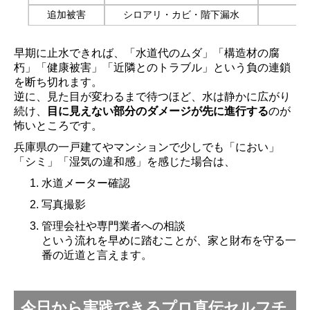
追加被害
シロアリ・カビ・階下漏水
早期に止水できれば、「水道代のムダ」「構造材の腐
朽」「健康被害」「近隣とのトラブル」という負の連鎖
を断ち切れます。
逆に、見た目が変わるまで待つほど、水は静かに広がり
続け、
目に見えない部分のダメージが先に進行する
のが
怖いところです。
兵庫県の一戸建てやマンションで少しでも「におい」
「シミ」「湿気の違和感」を感じた場合は、
水道メーター確認
写真撮影
管理会社や専門業者への相談
という流れを早めに踏むことが、家と財布を守る一
番の近道と言えます。



HOME
TEL
MAIL
今日から実践できるプロ直伝セルフチ