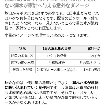
ない漏水が家計へ与える意外なダメージ
蛇口からポタポタ1滴ずつの水でも、1日中止まらなけれ
ばバケツ何杯分にもなります。配管のピンホール（針で
刺したような穴）なら、見えないところで常に水が流れ
続け、家計をじわじわ圧迫します。
水量のイメージを整理すると次のようになります。
状況
1日の漏れ量の目安
家計への影
蛇口のポタポタ
バケツ数杯分
わずかに
床下の細い水流
浴槽数杯分
月の請求で「な
破断した配管
24時間ホース出しっぱなし
1ヶ月で数万
厄介なのは、使用量の急増だけでなく、
漏れた水が建物
に吸い込まれていく副作用
です。兵庫県は水道局の検針
も比較的きめ細かい地域ですが、それでも「おかしい」
と気づいた頃には、床下や壁内が湿気で飽和しているケ
ースが少なくありません。