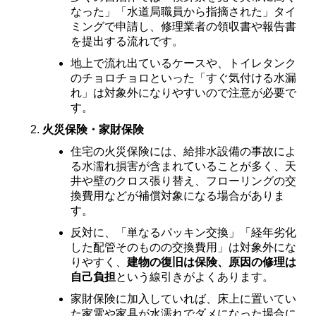
なった」「水道局職員から指摘された」タイ
ミングで申請し、修理業者の領収書や報告書
を提出する流れです。
地上で流れ出ているケースや、トイレタンク
のチョロチョロといった「すぐ気付ける水漏
れ」は対象外になりやすいので注意が必要で
す。
火災保険・家財保険
住宅の火災保険には、給排水設備の事故によ
る水濡れ損害が含まれていることが多く、天
井や壁のクロス張り替え、フローリングの交
換費用などが補償対象になる場合がありま
す。
反対に、「単なるパッキン交換」「経年劣化
した配管そのものの交換費用」は対象外にな
りやすく、
建物の復旧は保険、原因の修理は
自己負担
という線引きがよくあります。
家財保険に加入していれば、床上に置いてい
た家電や家具が水濡れでダメになった場合に