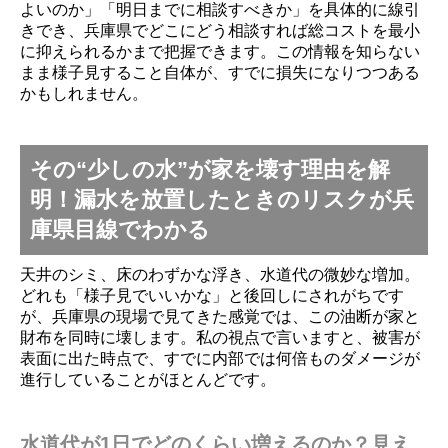
よいのか」「明日までに相談すべきか」を具体的に線引
きでき、兵庫県でどこにどう相談すれば総コストを最小
に抑えられるかまで把握できます。この情報を知らない
まま様子見すること自体が、すでに損失になりつつある
かもしれません。
その“少しの水”が家を壊す理由を解
明！漏水を放置したときのリスクが兵
庫県目線でわかる
天井のシミ、床のわずかな浮き、水道代の微妙な増加。
どれも「様子見でいいかな」と後回しにされがちです
が、兵庫県の現場で見てきた感覚では、この油断が家と
財布を同時に壊します。私の視点で言いますと、被害が
表面に出た時点で、すでに内部では何倍ものダメージが
進行していることがほとんどです。
水道代が1日でどのくらい増えるのか？見え