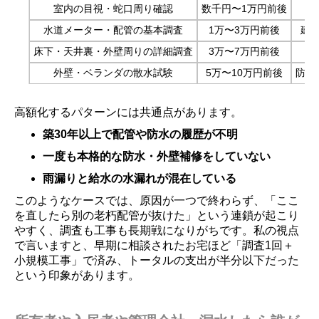
室内の目視・蛇口周り確認
数千円〜1万円前後
水道メーター・配管の基本調査
1万〜3万円前後
建
床下・天井裏・外壁周りの詳細調査
3万〜7万円前後
外壁・ベランダの散水試験
5万〜10万円前後
防水
高額化するパターンには共通点があります。
築30年以上で配管や防水の履歴が不明
一度も本格的な防水・外壁補修をしていない
雨漏りと給水の水漏れが混在している
このようなケースでは、原因が一つで終わらず、「ここ
を直したら別の老朽配管が抜けた」という連鎖が起こり
やすく、調査も工事も長期戦になりがちです。私の視点
で言いますと、早期に相談されたお宅ほど「調査1回＋
小規模工事」で済み、トータルの支出が半分以下だった
という印象があります。