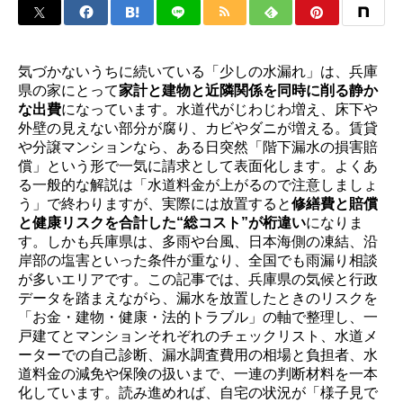
気づかないうちに続いている「少しの水漏れ」は、兵庫
県の家にとって
家計と建物と近隣関係を同時に削る静か
な出費
になっています。水道代がじわじわ増え、床下や
外壁の見えない部分が腐り、カビやダニが増える。賃貸
や分譲マンションなら、ある日突然「階下漏水の損害賠
償」という形で一気に請求として表面化します。よくあ
る一般的な解説は「水道料金が上がるので注意しましょ
う」で終わりますが、実際には放置すると
修繕費と賠償
と健康リスクを合計した“総コスト”が桁違い
になりま
す。しかも兵庫県は、多雨や台風、日本海側の凍結、沿
岸部の塩害といった条件が重なり、全国でも雨漏り相談
が多いエリアです。この記事では、兵庫県の気候と行政
データを踏まえながら、漏水を放置したときのリスクを
「お金・建物・健康・法的トラブル」の軸で整理し、一
戸建てとマンションそれぞれのチェックリスト、水道メ
ーターでの自己診断、漏水調査費用の相場と負担者、水
道料金の減免や保険の扱いまで、一連の判断材料を一本
化しています。読み進めれば、自宅の状況が「様子見で