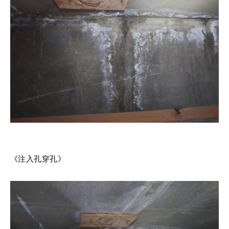
《注入孔穿孔》