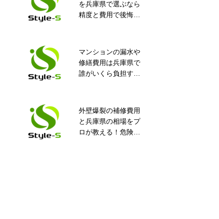
を兵庫県で選ぶなら
場 壁面止水工事
精度と費用で後悔し
ない完全ガイド！知
って得するポイント
満載
マンションの漏水や
尼崎市 マンション
修繕費用は兵庫県で
エレベーターピッ
誰がいくら負担す
ト 止水工事
る？安心ガイド
外壁爆裂の補修費用
コニシベステム工業
と兵庫県の相場をプ
会連合会に入会しま
ロが教える！危険度
した。
や業者選びの全知識