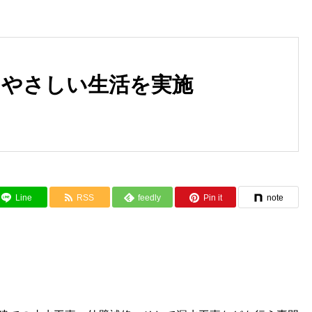
にやさしい生活を実施
コンクリートのひび割れから建
カンタン解説！漏水を放置す
物を守る止水工事
とどんなリスクがあるの？
Line
RSS
feedly
Pin it
note