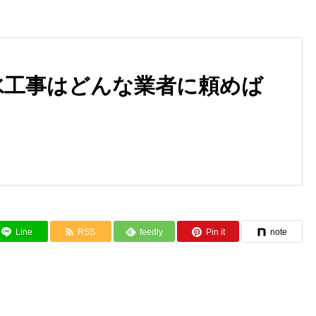
水工事はどんな業者に頼めば
漏水工事で家計にやさしい生活
漏水工事の進め方と品質への
を実施
だわり
Line
RSS
feedly
Pin it
note