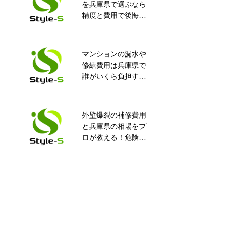
を兵庫県で選ぶなら
とは？止水工事方法
精度と費用で後悔し
をご紹介
ない完全ガイド！知
って得するポイント
満載
マンションの漏水や
ホームページを開設
修繕費用は兵庫県で
しました。
誰がいくら負担す
る？安心ガイド
外壁爆裂の補修費用
分かりやすい！専門
と兵庫県の相場をプ
家による止水工事の
ロが教える！危険度
事前対策
や業者選びの全知識