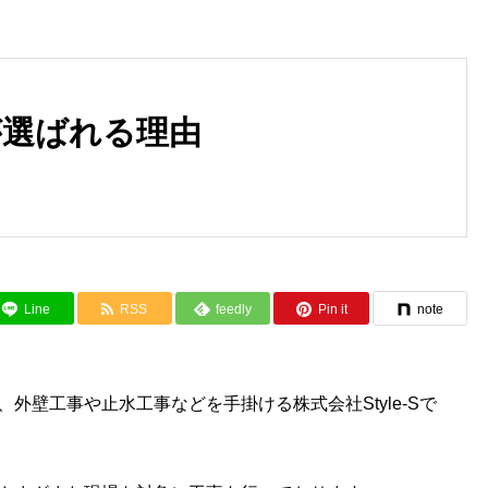
が選ばれる理由
豊中市 マンション出窓廻り
大阪市 新築マンション止水
止水工事
事
Line
RSS
feedly
Pin it
note
外壁工事や止水工事などを手掛ける株式会社Style-Sで