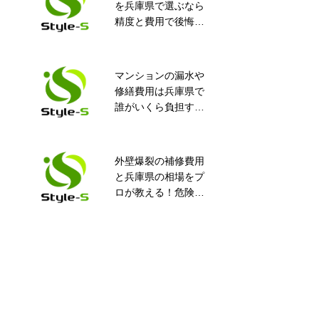
を兵庫県で選ぶなら
事と止水工事のどち
精度と費用で後悔し
らを行えば良いの？
ない完全ガイド！知
って得するポイント
満載
マンションの漏水や
いち早く漏水に気付
修繕費用は兵庫県で
くためにチェックし
誰がいくら負担す
たいポイント
る？安心ガイド
外壁爆裂の補修費用
尼崎市 マンション
と兵庫県の相場をプ
エレベーターピッ
ロが教える！危険度
ト 止水工事
や業者選びの全知識