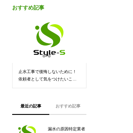
おすすめ記事
止水工事で後悔しないために！
工
依頼者として気をつけたいこと
とは
最近の記事
おすすめ記事
漏水の原因特定業者
要チェック！防水工